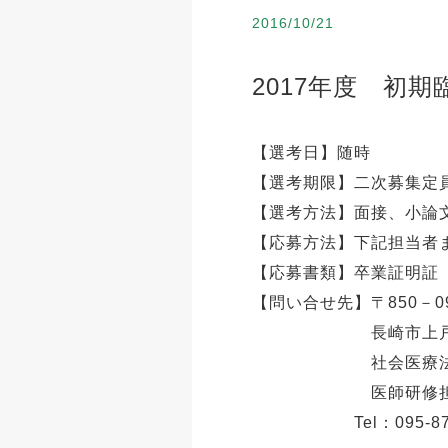
2016/10/21
2017年度 初
【選考日】随時
【選考期限】二次募集定
【選考方法】面接、小
【応募方法】下記担当者
【応募書類】卒業証明証
【問い合せ先】〒8
長崎市上戸町
社会医療法
医師研修担当主
Tel：095-879-07