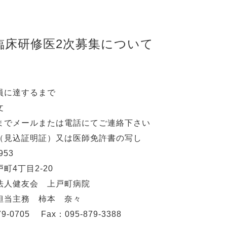
期臨床研修医2次募集について
員に達するまで
論文
までメールまたは電話にてご連絡下さい
（見込証明証）又は医師免許書の写し
50－0953
4丁目2-20
人健友会 上戸町病院
務 柿本 奈々
05 Fax：095-879-3388